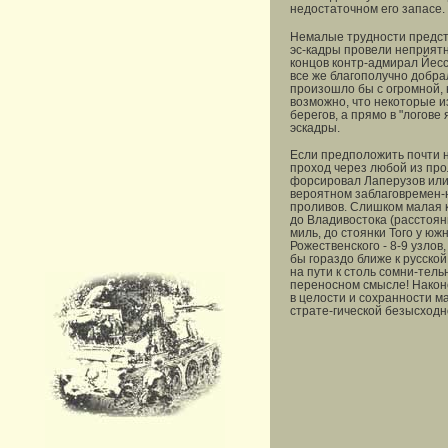
недостаточном его запасе.
Немалые трудности предст
эс-кадры провели неприятны
концов контр-адмирал Йесс
все же благополучно добра
произошло бы с огромной, 
возможно, что некоторые из
берегов, а прямо в "логов
эскадры.
Если предположить почти н
проход через любой из про
форсировал Лаперузов или 
вероятном заблаговремен-н
проливов. Слишком малая к
до Владивостока (расстояни
миль, до стоянки Того у юж
Рожественского - 8-9 узлов
бы гораздо ближе к русско
на пути к столь сомни-тел
переносном смысле! Наконе
в целости и сохранности м
страте-гической безысходн