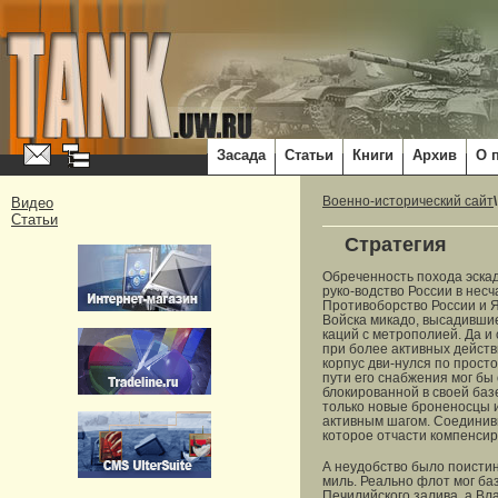
Засада
Статьи
Книги
Архив
О 
Видео
Военно-исторический сайт
Статьи
Стратегия
Обреченность похода эска
руко-водство России в несч
Противоборство России и Я
Войска микадо, высадившие
каций с метрополией. Да и 
при более активных действ
корпус дви-нулся по просто
пути его снабжения мог бы
блокированной в своей баз
только новые броненосцы и
активным шагом. Соединивш
которое отчасти компенсир
А неудобство было поистин
миль. Реально флот мог баз
Печилийского залива, а Вл