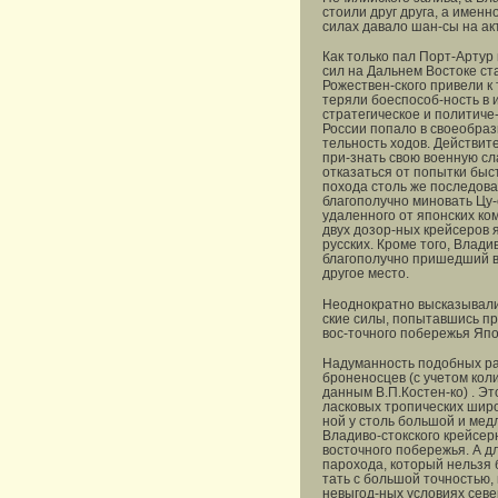
стоили друг друга, а именн
силах давало шан-сы на ак
Как только пал Порт-Артур
сил на Дальнем Востоке с
Рожествен-ского привели к
теряли боеспособ-ность в 
стратегическое и политиче-
России попало в своеобраз
тельность ходов. Действите
при-знать свою военную сл
отказаться от попытки быс
похода столь же последова
благополучно миновать Цу-
удаленного от японских ко
двух дозор-ных крейсеров 
русских. Кроме того, Влади
благополучно пришедший в 
другое место.
Неоднократно высказывалис
ские силы, попытавшись пр
вос-точного побережья Япо
Надуманность подобных ра
броненосцев (с учетом кол
данным В.П.Костен-ко) . Эт
ласковых тропических широ
ной у столь большой и мед
Владиво-стокского крейсер
восточного побережья. А д
парохода, который нельзя 
тать с большой точностью, 
невыгод-ных условиях севе