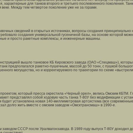
, характерные для танков второго и третьего послевоенного поколения. Тан
веке. Между тем четвертое поколение уже не за горами.
ывочных сведений в открытых источниках, вопросы создания принципиально 
требовало создания универсальной гусеничной базы, на основе которой можн
ные и просто ракетные комплексы, и инженерные машины.
конструкцией вышло танковое КБ Кировского завода (ОАО «Спецмаш»), которы
танк предполагался ракетно-пушечным, массой до 50 тонн, с пушкой большог
енного могущества, но и корректируемого по траектории по схеме «выстрели
роектом, который пресса окрестила «Черный орел», велись Омским КБТМ. Гла
макет представлял собой ходовую часть танка Т-80У без модификации с уста
м будет установлена новая 140-миллиметровая артсистема (все современные
азал долго жить вместе с омским заводом «Омсктрансмаш» в 1990-е.
заводом СССР после Уралвагонзавода. В 1989 году выпуск Т-80У доходил до 
е существует.