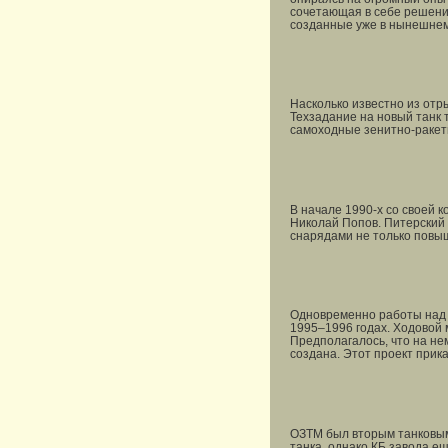
сочетающая в себе решения
созданные уже в нынешнем 
Насколько известно из отр
Техзадание на новый танк 
самоходные зенитно-ракет
В начале 1990-х со своей 
Николай Попов. Питерский 
снарядами не только повыш
Одновременно работы над п
1995–1996 годах. Ходовой 
Предполагалось, что на не
создана. Этот проект прик
ОЗТМ был вторым танковым 
танка, однако КБ завода ещ