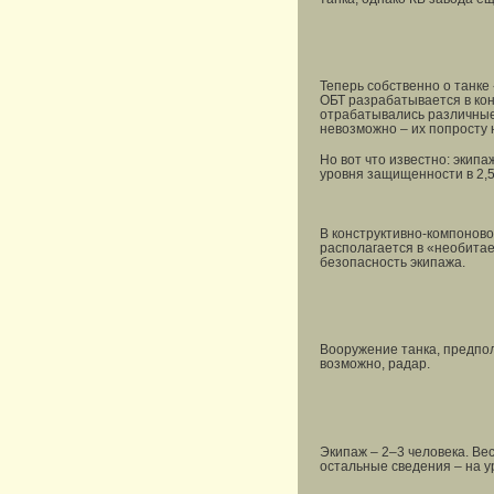
Теперь собственно о танке
ОБТ разрабатывается в кон
отрабатывались различные 
невозможно – их попросту 
Но вот что известно: экип
уровня защищенности в 2,5
В конструктивно-компонов
располагается в «необитае
безопасность экипажа.
Вооружение танка, предпол
возможно, радар.
Экипаж – 2–3 человека. Вес
остальные сведения – на у