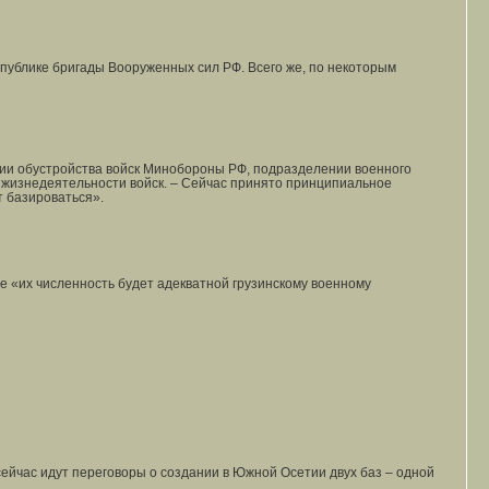
публике бригады Вооруженных сил РФ. Всего же, по некоторым
нии обустройства войск Минобороны РФ, подразделении военного
жизнедеятельности войск. – Сейчас принято принципиальное
т базироваться».
ае «их численность будет адекватной грузинскому военному
йчас идут переговоры о создании в Южной Осетии двух баз – одной