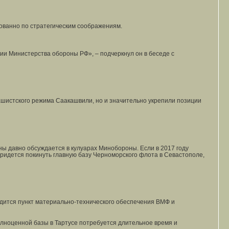
нованно по стратегическим соображениям.
ии Министерства обороны РФ», – подчеркнул он в беседе с
фашистского режима Саакашвили, но и значительно укрепили позиции
ны давно обсуждается в кулуарах Минобороны. Если в 2017 году
придется покинуть главную базу Черноморского флота в Севастополе,
одится пункт материально-технического обеспечения ВМФ и
лноценной базы в Тартусе потребуется длительное время и