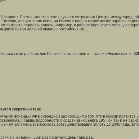
ции.
ый вариант. По мнению старшего научного сотрудника Центра международно
Евсеева, для усиления влияния России в южных морях легкие корабли берег
 силы флота перебазировать, например, в районе Карибского моря, у побер
вщиков Ту-160 дальней авиации российских ВВС.
иториальный разброс для России очень выгоден », – заявил Евсеев газете В
явится секретный танк
ными войсками РФ в очередной раз сообщил о том, что в России появится 
азмерами. Правда, подробности о создании «объекта 195» он так и не раскры
 в нем заложена возможность совершенствования вплоть до 2040 года. Зато
ссия в очередной, 62-й раз отметила День танкиста.