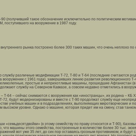
90 (получивший такое обозначение исключительно по политическим мотивам)
М, поступившего на вооружение в 1987 году.
внутреннего рынка построено более 300 таких машин, что очень неплохо по
ю службу различные модификации Т-72, Т-80 и Т-64 (последние считаются род
а вооружении с 1961 года), завершивших линию развития революционного Т-4
и великолепные, простые и неприхотливые машины, прошедшие Афганистан (в
должают службу на Северном Кавказе, а совсем недавно отметились в воору
– Т-64 – сейчас снимаются с вооружения как «иностранцы», их родина – КБ 
ие Т-72, будут модернизированы и вместе с Т-90 продолжат службу еще неопре
честве учебных машин и в подразделениях, выполняющих миротворческие и по
 высоком уровне. Однако о машине, которая придет им на смену, став танком
оши «семьдесятдвойки» (к этому семейству по праву относится и Т-90), базов
То, что машины этого семейства, построенные в количестве более 30 тыс. эк
ражений вот уже 35 лет, до сих пор оставаясь грозным противником, и будут с
, нашли практически идеальное решение на много лет вперед. Но прогресс не