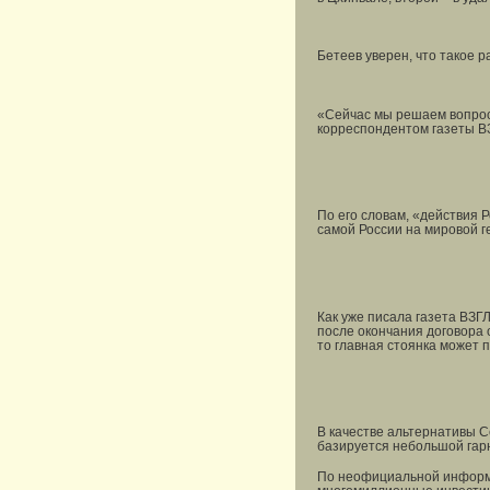
Бетеев уверен, что такое 
«Сейчас мы решаем вопрос 
корреспондентом газеты В
По его словам, «действия 
самой России на мировой г
Как уже писала газета ВЗГ
после окончания договора 
то главная стоянка может 
В качестве альтернативы С
базируется небольшой гар
По неофициальной информа