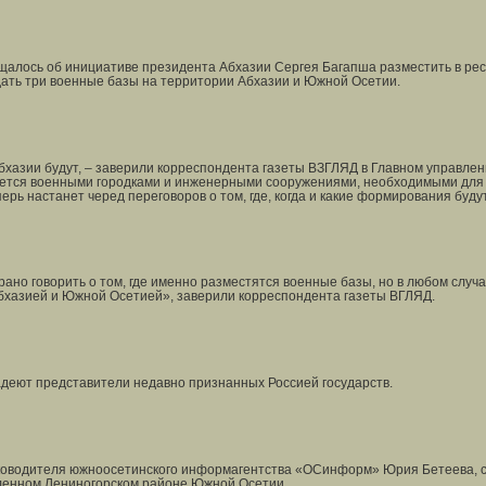
щалось об инициативе президента Абхазии Сергея Багапша разместить в рес
дать три военные базы на территории Абхазии и Южной Осетии.
бхазии будут, – заверили корреспондента газеты ВЗГЛЯД в Главном управле
ается военными городками и инженерными сооружениями, необходимыми для 
ерь настанет черед переговоров о том, где, когда и какие формирования буду
 рано говорить о том, где именно разместятся военные базы, но в любом случ
Абхазией и Южной Осетией», заверили корреспондента газеты ВГЛЯД.
еют представители недавно признанных Россией государств.
ководителя южноосетинского информагентства «ОСинформ» Юрия Бетеева, се
аленном Лениногорском районе Южной Осетии.