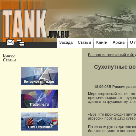
Засада
Статьи
Книги
Архив
О 
Видео
Военно-исторический сайт
Статьи
Сухопутные во
18.09.08
В Россия расш
Миротворческий контингент
привычке выражает неудово
адекватна грузинскому вое
«Все, что происходит внут
агрессии против двух суве
По словам руководителя вн
больше не можем оставлять