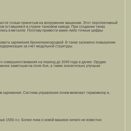
ивается только принятым на вооружение машинам. Этот перспективный
ном оставшемся в стране танковом заводе. При создании танка
лись в металле. Поэтому привести какие-либо точные цифры
втомата заряжения бронеперегородкой. В танке заложено повышение
одернизации за счет модульной структуры.
о совершенствования на период до 2040 года и далее. Орудие
менее заметным на поле боя, а также значительно улучшая
м заряжения. Система управления огнем включает термовизор и,
ыше 1500 л.с. Более пока о новой машине ничего не известно: