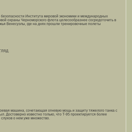
й безопасности Института мировой экономики и международных
овой охраны Черноморского флота целесообразнее сосредоточить в
ежья Венесуэлы, где на днях прошли тренировочные полеты
ЗГЛЯД.
боевая машина, сочетающая огневую мощь и защиту тяжелого танка с
л. Достоверно известно только, что Т-95 проектируется более
 слухов о нем уже множество.