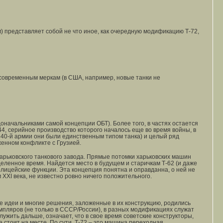
 представляет собой не что иное, как очередную модификацию Т-72,
 современным меркам (в США, например, новые танки не
оначальниками самой концепции ОБТ). Более того, в частях остается
4, серийное производство которого началось еще во время войны, в
 40-й армии они были единственным типом танка) и целый ряд
женном конфликте с Грузией.
Харьковского танкового завода. Прямые потомки харьковских машин
деленное время. Найдется место в будущем и старичкам Т-62 (и даже
лицейские функции. Эта концепция понятна и оправданна, о ней не
 XXI века, не известно ровно ничего положительного.
ые идеи и многие решения, заложенные в их конструкцию, родились
земпляров (не только в СССР/России), в разных модификациях служат
лужить дальше, означает, что в свое время советские конструкторы,
 стоит на месте. По сути, Т-72 – это машина переходная,