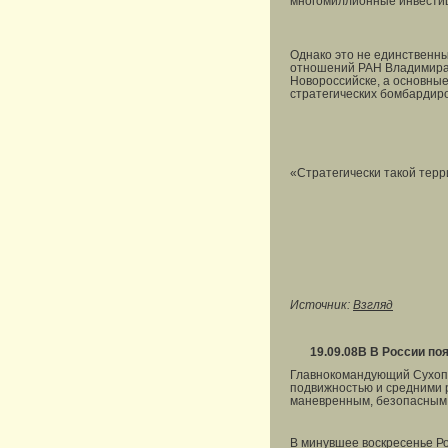
многомиллионные инвести
Однако это не единственн
отношений РАН Владимира 
Новороссийске, а основные
стратегических бомбардиро
«Стратегически такой терр
Источник:
Взгляд
19.09.08
В В России по
Главнокомандующий Сухопут
подвижностью и средними р
маневренным, безопасным и
В минувшее воскресенье Ро