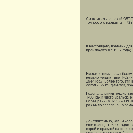
Сравнительно новый ОБТ Т-
точнее, его варианта Т-72Б
К настоящему времени для 
производятся с 1992 года).
Вместе с ними несут боеву
немало машин типа Т-62 (н
1944 году! Более того, эт
локальных конфликтов, про
Родоначальники поколения 
Т-80, как и чисто уральск
более ранним Т-55) – в ка
раз было заявлено на самом
Действительно, как ни хор
еще в конце 1950-х годов. 
верой и правдой на полях с
опираясь на огромный опыт