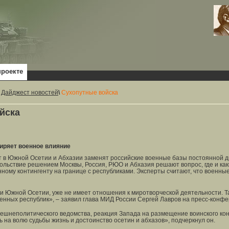
проекте
\
Дайджест новостей
\
Сухопутные войска
йска
иряет военное влияние
 в Южной Осетии и Абхазии заменят российские военные базы постоянной ди
льствие решением Москвы, Россия, РЮО и Абхазия решают вопрос, где и каки
нному контингенту на границе с республиками. Эксперты считают, что военны
ри Южной Осетии, уже не имеет отношения к миротворческой деятельности. 
ренных республик», – заявил глава МИД России Сергей Лавров на пресс-конфе
ешнеполитического ведомства, реакция Запада на размещение воинского кон
 на волю судьбы жизнь и достоинство осетин и абхазов», подчеркнул он.