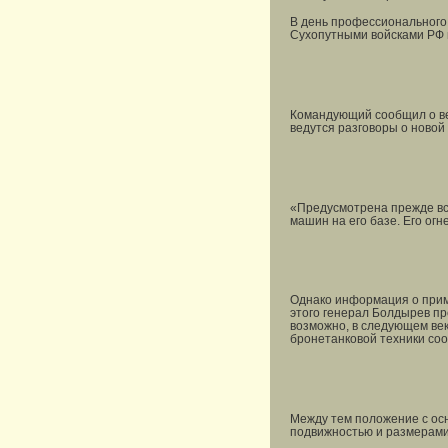
В день профессионального
Сухопутными войсками РФ 
Командующий сообщил о вед
ведутся разговоры о новой
«Предусмотрена прежде все
машин на его базе. Его ог
Однако информация о приме
этого генерал Болдырев пр
возможно, в следующем век
бронетанковой техники со
Между тем положение с ос
подвижностью и размерами 