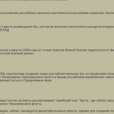
расположение российского военного контингента в республике наиболее обос
о месте размещения баз, состав же военного контингента находится в веден
ЗГЛЯД.
России в августе 2008 года не только помогли Южной Осетии защититься от 
еополитической арене».
ЛЯД, перспектива создания новых российских военных баз за пределами стра
о базировании Черноморского флота в Крыму российским кораблям все-таки 
переместиться в Средиземное море.
евастополю эксперты рассматривают сирийский порт Тартус , где сейчас нах
низон Черноморского флота.
ции, сейчас там ведутся дноуглубительные работы, однако для создания по