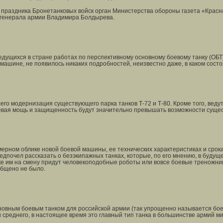
 праздника Бронетанковых войск орган Министерства обороны газета «Крас
генерала армии Владимира Болдырева.
ущихся в стране работах по перспективному основному боевому танку (ОБТ), и
 машине, не появилось никаких подробностей, неизвестно даже, в каком состо
го модернизация существующего парка танков Т-72 и Т-80. Кроме того, ведут
невая мощь и защищенность будут значительно превышать возможности сущест
рном облике новой боевой машины, ее технических характеристиках и срока
едпочел рассказать о безэкипажных танках, которые, по его мнению, в будущ
е им на смену придут человекоподобные роботы или вовсе боевые треножник
общено не было.
новным боевым танком для российской армии (так упрощенно называется бое
среднего, в настоящее время это главный тип танка в большинстве армий м