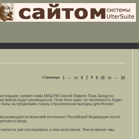
Страница:
1
…
<<
6
7
8
9
10
>>
…
24
слокации, заявил глава МИД РФ Сергей Лавров. Пока Запад по
е войска будут размещаться. Пока ясно одно: их численность будет
е базы за пределами страны стратегически выгодны для России.
Там размещается воинский контингент Российской Федерации после
ренции в среду.
тингента уже последовала, и она негативная. Тем не менее «мы