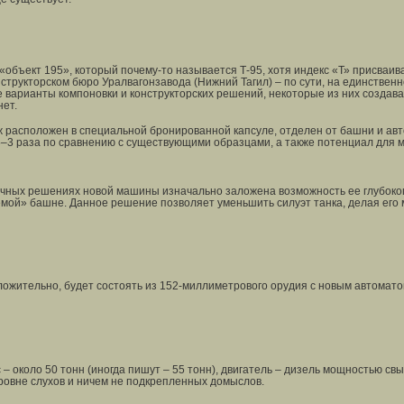
 «объект 195», который почему-то называется Т-95, хотя индекс «Т» присва
структорском бюро Уралвагонзавода (Нижний Тагил) – по сути, на единствен
варианты компоновки и конструкторских решений, некоторые из них создава
нет.
аж расположен в специальной бронированной капсуле, отделен от башни и а
–3 раза по сравнению с существующими образцами, а также потенциал для м
очных решениях новой машины изначально заложена возможность ее глубоког
мой» башне. Данное решение позволяет уменьшить силуэт танка, делая его 
ожительно, будет состоять из 152-миллиметрового орудия с новым автомато
 – около 50 тонн (иногда пишут – 55 тонн), двигатель – дизель мощностью св
ровне слухов и ничем не подкрепленных домыслов.