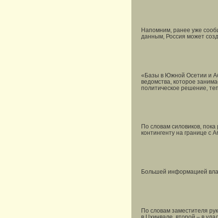
Напомним, ранее уже сооб
данным, Россия может соз
«Базы в Южной Осетии и А
ведомства, которое заним
политическое решение, теп
По словам силовиков, пока
контингенту на границе с 
Большей информацией влад
По словам заместителя ру
в Цхинвале, второй – в уд