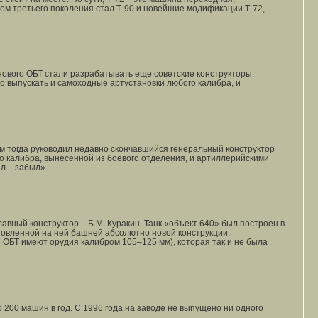
ком третьего поколения стал Т-90 и новейшие модификации Т-72,
нового ОБТ стали разрабатывать еще советские конструкторы.
о выпускать и самоходные артустановки любого калибра, и
м тогда руководил недавно скончавшийся генеральный конструктор
о калибра, вынесенной из боевого отделения, и артиллерийскими
л – забыл».
вный конструктор – Б.М. Куракин. Танк «объект 640» был построен в
новленной на ней башней абсолютно новой конструкции.
 ОБТ имеют орудия калибром 105–125 мм), которая так и не была
200 машин в год. С 1996 года на заводе не выпущено ни одного