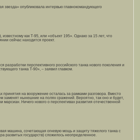
ная звезда» опубликовала интервью главнокомандующего
звестному как Т-95, или «объект 195». Однако за 15 лет, что
янии сейчас находится проект.
ся разработки перспективного российского танка нового поколения и
вующего танка Т-90», – заявил главком.
х принятия на вооружение осталась за рамками разговора. Вместо
ем заменят нынешние на полях сражений. Вероятно, так оно и будет,
и марсиан. Ничего нового о перспективах развития отечественной
вая машина, сочетающая огневую мощь и защиту тяжелого танка с
ира развитых государств) сложилось неопределенное.