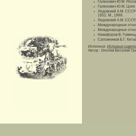
Галенович Ю.М. Россия
Галенович Ю.М. Цзян 
Ледовский А.М. СССР 
1952. М., 1999.
Ледовский А.М. СССР,
Международные отноше
Международные отноше
Никифоров В. Гоминьд
Сапожников Б.Г. Китай
Источник:
История совет
Автор : Ополев Виталий Гр