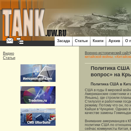
Засада
Статьи
Книги
Архив
О 
Видео
Военно-исторический сайт
китайской войны. «Китайск
Статьи
Политика США 
вопрос» на Кр
Политика США в Кит
США в годы II мировой вой
Американские советники и
Яньань), где строили план
Стилуэлл и работники гос
режиму. Потому что он, по
Кайши в Чунцине. Однако в
качестве замены Гоминьдан
Внимание американцев к К
политики США по отношению
сейчас коммунисты Китая, 