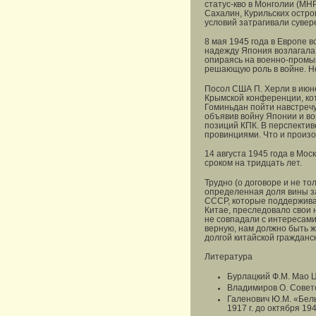
статус-кво в Монголии (МН
Сахалин, Курильских остро
условий затрагивали сувер
8 мая 1945 года в Европе 
надежду Япония возлагала 
опираясь на военно-промы
решающую роль в войне. Н
Посол США П. Херли в июн
Крымской конференции, ко
Гоминьдан пойти навстречу
объявив войну Японии и во
позиций КПК. В перспектив
провинциями. Что и произ
14 августа 1945 года в Мо
сроком на тридцать лет.
Трудно (о договоре и не то
определенная доля вины з
СССР, которые поддерживал
Китае, преследовало свои 
не совпадали с интересами
верную, нам должно быть ж
долгой китайской гражданс
Литература
Бурлацкий Ф.М. Мао Ц
Владимиров О. Советс
Галенович Ю.М. «Белы
1917 г. до октября 1949