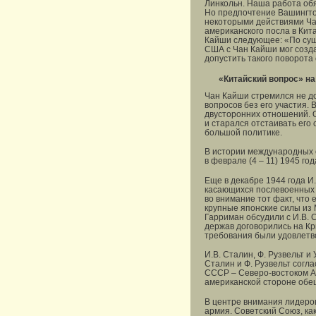
Линкольн. Наша работа обя
Но предпочтение Вашингто
некоторыми действиями Ча
американского посла в Кит
Кайши следующее: «По сущ
США с Чан Кайши мог созда
допустить такого поворота
«Китайский вопрос» н
Чан Кайши стремился не до
вопросов без его участия. 
двусторонних отношений. О
и старался отстаивать его
большой политике.
В истории международных 
в феврале (4 – 11) 1945 год
Еще в декабре 1944 года И
касающихся послевоенных 
во внимание тот факт, что
крупные японские силы из 
Гарриман обсудили с И.В.
держав договорились на Кр
требования были удовлетв
И.В. Сталин, Ф. Рузвельт и
Сталин и Ф. Рузвельт согл
СССР – Северо-востоком А
американской стороне обе
В центре внимания лидеров
армия. Советский Союз, как